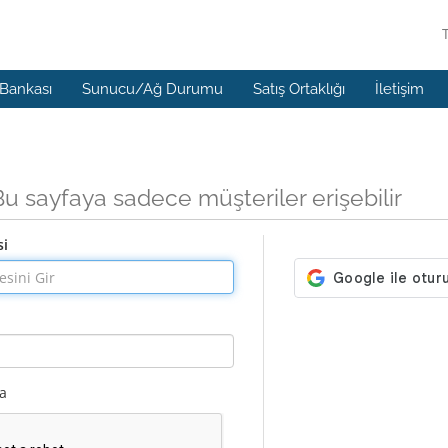
 Bankası
Sunucu/Ağ Durumu
Satış Ortaklığı
İletişim
Bu sayfaya sadece müşteriler erişebilir
si
la