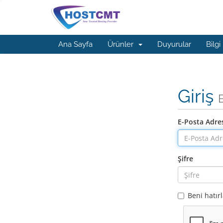
Ana Sayfa
Ürünler
Duyurular
Bilgi
Giriş
E-Posta Adre
Şifre
Beni hatır