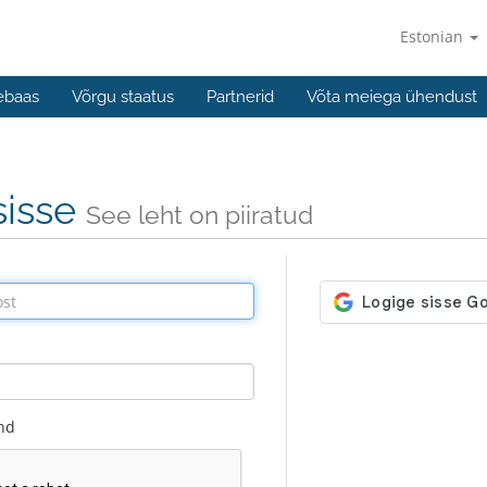
Estonian
ebaas
Võrgu staatus
Partnerid
Võta meiega ühendust
sisse
See leht on piiratud
nd