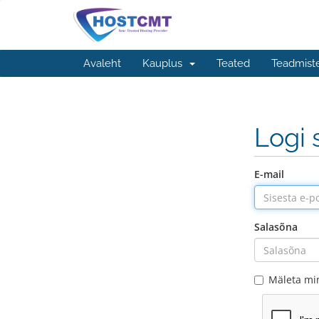
Avaleht
Kauplus
Teated
Teadmist
Logi 
E-mail
Salasõna
Mäleta mi