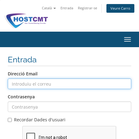
Català
Entrada
Registrar-se
Veure Carro
Canv
la
nave
Entrada
Direcció Email
Contrasenya
Recordar Dades d'usuari