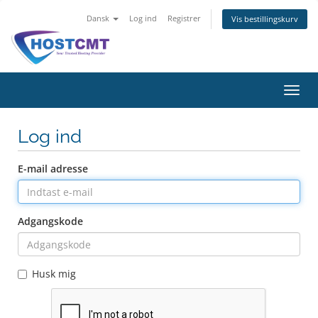
Dansk
Log ind
Registrer
Vis bestillingskurv
Skift
navig
Log ind
E-mail adresse
Adgangskode
Husk mig