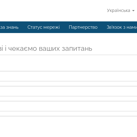
Українська
за знань
Статус мережі
Партнерство
Зв'язок з нам
і і чекаємо ваших запитань