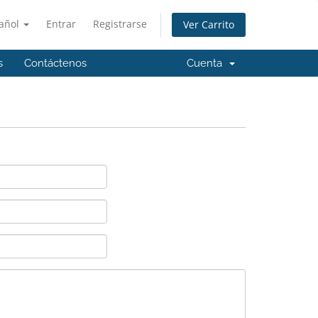
añol
Entrar
Registrarse
Ver Carrito
s
Contáctenos
Cuenta